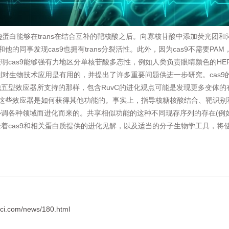
9
蛋白能够在trans在结合互补的靶核酸之后。向寡核苷酸中添加荧光团
a和他的同事发现cas9也拥有trans分裂活性。此外，因为cas9不需要
明cas9能够强有力地区分单核苷酸多态性，例如人类负责眼睛颜色的HER
机制对生物技术应用是有用的，并提出了许多重要问题供进一步研究。cas
五型效应器所支持的那样，包含RuvC的进化观点可能是发现更多变体的
这些效应器是如何获得其他功能的。事实上，指导核糖核酸结合、靶识别
调各种领域而进化而来的。共享相似功能的这种不同现存序列的存在(例如，
着cas9和相关蛋白质提供的进化见解，以及适当的分子生物学工具，将使
ci.com/news/180.html