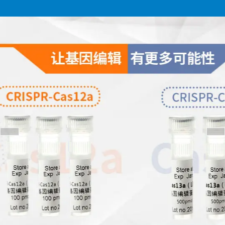
欢迎来到广州博徕斯生物科
博徕斯生物，高技术，
技有限公司
高质量，高性价比
国内最全的基因编辑
（cas系列）蛋白种类
提供商
咨询热线：
181-4572-9769
189-2400-9712
（微信咨询）