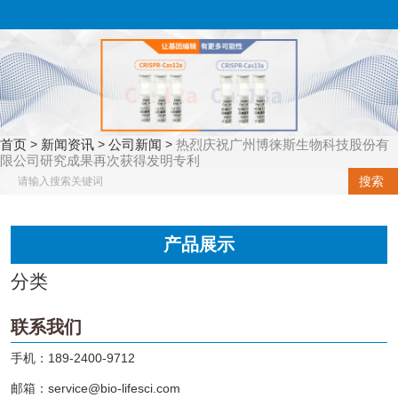
欢迎来到广州博徕斯生物科
博徕斯生物，高技术，
技有限公司
高质量，高性价比
国内最全的基因编辑
（cas系列）蛋白种类
首页
新闻资讯
公司新闻
热烈庆祝广州博徕斯生物科技股份有
>
>
>
提供商
限公司研究成果再次获得发明专利
搜索
咨询热线：
产品展示
181-4572-9769
189-2400-9712
（微信咨询）
分类
联系我们
手机：189-2400-9712
邮箱：service@bio-lifesci.com